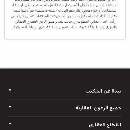
المرافقة. اختاروا ما إذا كان الأمر يتعلق بشقة أولى، أو مُحسِّن سكن، أو شقة
استثمارية، أو شراء ضمن إطار سعر الهدف / شقة مخفّضة، ثم أدخلوا قيمة
العقار. كما تأخذ الحاسبة في الحسبان المصروفات المرافقة التقديرية، وتعرض
رأس المال الذاتي المطلوب إلى جانب تقدير مبلغ الرهن العقاري الممكن
والتوزيع بينهما، وفقًا لقيود نسبة التمويل المطبقة لدى الجهات المصرفية.
א
א
א
א
א
نبذة عن المكتب
جميع الرهون العقارية
القطاع العقاري