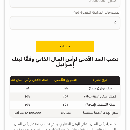
المصروفات المرافقة التقديرية (₪)
حساب
نِسَب الحد الأدنى لرأس المال الذاتي وفقًا لبنك
إسرائيل
نوع الشراء
التمويل الأقصى
الحد الأدنى لرأس المال الذاتي
شقة أولى (وحيدة)
75%
25%
مُحسّن سكن (شقة بديلة)
70%
30%
شقة للاستثمار (إضافية)
50%
50%
سعر الهدف / شقة مخفّضة
حتى 90%
100,000 ₪ حد أدنى
حاسبة رأس المال الذاتي للرهن العقاري، والتي تحسب مقدار رأس المال
الذاتي المطلوب لشراء شقة وفقًا لقيمة العقار، ونوع الشراء، والمصروفات