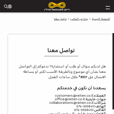
الصفحة الرئيسية
نبذة عن المكتب
تواصل معنا
تواصل معنا
هل لديكم سؤال أو طلب أو استشارة؟ ندعوكم إلى التواصل
معنا بشأن أي موضوع وبالطريقة الأنسب لكم، أو ببساطة
الاتصال على
*8537
خلال ساعات العمل.
يسعدنا أن نكون في خدمتكم
العملاء
customers@reiten.co.il
جهات خارجية
office@reiten.co.il
ة
شراكات
collaborations@reiten.co.il
الهاتف
076-5308411
الفاكس
076-5308410
العنوان
موشيه ليفي 11، ريشون لتسيون