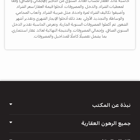
حاسبة عائد العقار لحساب العائد السنوي من التأجير (الإجمالي والصافي) وفقًا
لمعطيات الشراء، والدخل، والمصروفات. أدخلوا قيمة العقار/سعر الشراء،
وأضيفوا تكاليف الشراء لمرة واحدة، مثل ضريبة الشراء، وأتعاب المحامي،
والوساطة، والتجديد الأولي. بعد ذلك أدخلوا الإيجار الشهري وتقدير أشهر
الشغور، ثم أكملوا المصروفات السنوية الجارية. وتعرض الحاسبة تقدير الدخل
السنوي الصافي، وإجمالي المصروفات، والنتيجة النهائية لعائد عقار استثماري،
بما يشمل تفصيلًا كاملًا للمداخيل والمصروفات.
א
א
א
א
א
نبذة عن المكتب
جميع الرهون العقارية