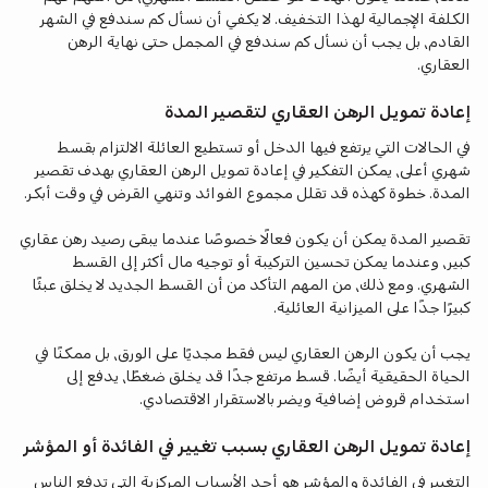
الكلفة الإجمالية لهذا التخفيف. لا يكفي أن نسأل كم سندفع في الشهر
القادم، بل يجب أن نسأل كم سندفع في المجمل حتى نهاية الرهن
العقاري.
إعادة تمويل الرهن العقاري لتقصير المدة
في الحالات التي يرتفع فيها الدخل أو تستطيع العائلة الالتزام بقسط
شهري أعلى، يمكن التفكير في إعادة تمويل الرهن العقاري بهدف تقصير
المدة. خطوة كهذه قد تقلل مجموع الفوائد وتنهي القرض في وقت أبكر.
تقصير المدة يمكن أن يكون فعالًا خصوصًا عندما يبقى رصيد رهن عقاري
كبير، وعندما يمكن تحسين التركيبة أو توجيه مال أكثر إلى القسط
الشهري. ومع ذلك، من المهم التأكد من أن القسط الجديد لا يخلق عبئًا
كبيرًا جدًا على الميزانية العائلية.
يجب أن يكون الرهن العقاري ليس فقط مجديًا على الورق، بل ممكنًا في
الحياة الحقيقية أيضًا. قسط مرتفع جدًا قد يخلق ضغطًا، يدفع إلى
استخدام قروض إضافية ويضر بالاستقرار الاقتصادي.
إعادة تمويل الرهن العقاري بسبب تغيير في الفائدة أو المؤشر
التغيير في الفائدة والمؤشر هو أحد الأسباب المركزية التي تدفع الناس