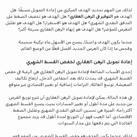
لذلك، من المهم تحديد الهدف المركزي من إعادة التمويل مسبقًا. هل
الهدف هو
التوفير في الرهن العقاري
؟ هل الهدف هو تخفيف الضغط على
التدفق النقدي الشهري؟ هل الهدف هو الاستقرار؟ هل الهدف هو تقليل
التعرض للمؤشر؟ هل الهدف هو إنهاء الرهن العقاري بسرعة أكبر؟
عندما يكون الهدف واضحًا، يصبح من الأسهل بناء تركيبة صحيحة
وفحص ما إذا كان العرض الجديد أفضل فعلًا من الوضع القائم.
إعادة تمويل الرهن العقاري لخفض القسط الشهري
إحدى الأسباب الشائعة لإعادة تمويل الرهن العقاري هي الرغبة في خفض
القسط الشهري. قد يحدث ذلك بعد انخفاض الدخل، ارتفاع تكاليف
المعيشة، توسع العائلة، التزامات إضافية أو تغيير اقتصادي غير متوقع.
في هذه الحالة، يمكن لإعادة تمويل الرهن العقاري أن تتيح توزيع القرض
من جديد على مدة أطول أو تغيير المسارات بحيث يصبح القسط الشهري
أكثر راحة. الميزة هي تحسين التدفق النقدي الشهري وتقليل الضغط
الاقتصادي. أما العيب فهو أن التوزيع لمدة أطول قد يزيد مجموع
الفائدة التي يتم دفعها على مدار السنوات.
لذلك، عندما يكون الهدف هو خفض القسط الشهري، من المهم فهم