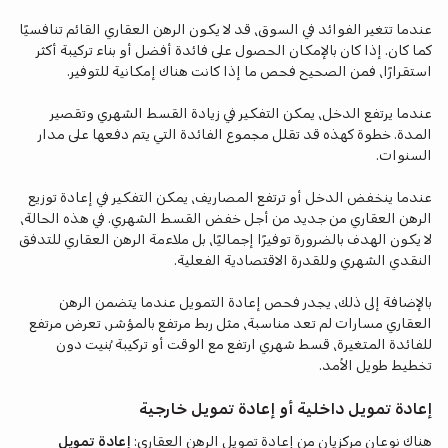
عندما تتغير الفوائد في السوق، قد لا يكون الرهن العقاري القائم تنافسيًا
كما كان. إذا كان بالإمكان الحصول على فائدة أفضل أو بناء تركيبة أكثر
استقرارًا، فمن الصحيح فحص ما إذا كانت هناك إمكانية للتوفير.
عندما يرتفع الدخل، يمكن التفكير في زيادة القسط الشهري وتقصير
المدة. خطوة كهذه قد تقلل مجموع الفائدة التي يتم دفعها على مدار
السنوات.
عندما ينخفض الدخل أو ترتفع المصاريف، يمكن التفكير في إعادة توزيع
الرهن العقاري من جديد من أجل خفض القسط الشهري. في هذه الحالة،
لا يكون الهدف بالضرورة توفيرًا إجماليًا، بل ملاءمة الرهن العقاري للتدفق
النقدي الشهري وللقدرة الاقتصادية الفعلية.
بالإضافة إلى ذلك، يجدر فحص إعادة التمويل عندما يتضمن الرهن
العقاري مسارات لم تعد مناسبة، مثل ربط مرتفع بالمؤشر، تعرض مرتفع
للفائدة المتغيرة، قسط شهري ارتفع مع الوقت أو تركيبة بُنيت دون
تخطيط طويل الأمد.
إعادة تمويل داخلية أو إعادة تمويل خارجية
هناك نوعان مركزيان من إعادة تمويل الرهن العقاري:
إعادة تمويل