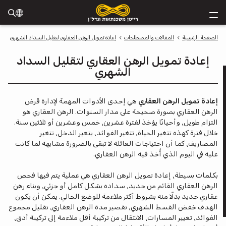
الصفحة الرئيسية
المقالات والمصطلحات
إعادة تمويل الرهن العقاري لتقليل السداد الشهري
إعادة تمويل الرهن العقاري لتقليل السداد
الشهري
إعادة تمويل الرهن العقاري
هي إحدى الأدوات المهمة لإدارة قرض
الرهن العقاري بصورة صحيحة على مدار السنوات. الرهن العقاري هو
التزام طويل، وأحيانًا يؤخذ لفترة عشرين، خمس وعشرين أو ثلاثين سنة.
خلال فترة كهذه تتغير الحياة، تتغير الفوائد، يتغير الدخل، تتغير
المصاريف، كما أن احتياجات العائلة لا تبقى بالضرورة مشابهة لما كانت
عليه في اليوم الذي أُخذ فيه الرهن العقاري.
بكلمات بسيطة، إعادة تمويل الرهن العقاري هي عملية يتم فيها فحص
الرهن العقاري القائم من جديد، سداده بشكل كامل أو جزئي، وبناء رهن
عقاري جديد بدلًا منه بشروط أكثر ملاءمة للوضع الحالي. يمكن أن يكون
ة
الهدف خفض القسط الشهري، تقصير مدة الرهن العقاري، تقليل مجموع
الفوائد، تغيير المسارات، الانتقال من تركيبة أقل ملاءمة إلى تركيبة أدق،