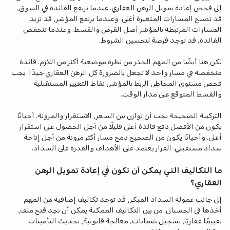
إلى فحص إعادة تمويل الرهن العقاري. عندما ترتفع الفائدة في السوق،
قد تصبح المسارات المتغيرة أغلى. وعندما يرتفع المؤشر، قد تزيد
المسارات المرتبطة بالمؤشر أصل القرض والقسط. وعندما تنخفض
الفائدة، قد توجد فرصة لتحسين الشروط.
لكن هنا أيضًا من المهم الحذر من نظرة موضعية أكثر من اللازم. فائدة
منخفضة في مسار واحد لا تجعل بالضرورة كل الرهن العقاري جيدًا. يجب
فحص مستوى المخاطر، الربط بالمؤشر، نقاط التغيير المستقبلية
والقسط المتوقع على مدار الوقت.
التركيبة الصحيحة يجب أن توازن بين السعر، الاستقرار والمرونة. أحيانًا
يكون من الأفضل دفع فائدة أعلى قليلًا من أجل الحصول على استقرار
أعلى. وأحيانًا يكون من الصحيح دمج مسار أكثر مرونة من أجل إتاحة
سداد مستقبلي. القرار يعتمد على الأهداف والقدرة على السداد.
ما التكاليف التي يمكن أن تكون في إعادة تمويل الرهن
العقاري؟
إلى جانب عمولة السداد المبكر، قد توجد تكاليف إضافية من المهم
أخذها في الحسبان. من بين التكاليف الممكنة يمكن أن نجد فتح ملف،
تقييمًا عقاريًا، تسجيل ضمانات، معالجة قانونية، تحديث التأمينات