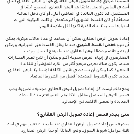
السبب المركزي لإعادة تمويل الرهن العقاري هو أن الرهن العقاري الذي
أُخذ في الماضي لا يبقى دائمًا هو الرهن العقاري الصحيح أيضًا في
المستقبل. قد تكون الفائدة في الماضي أعلى، أو كان دخل العائلة
مختلفًا، أو كان القسط الشهري أكثر ملاءمة، أو كانت التركيبة التي تم
اختيارها صحيحة لتلك الفترة لكنها أقل ملاءمة اليوم.
إعادة تمويل الرهن العقاري يمكن أن تساعد في عدة حالات مركزية. يمكن
أن تتيح
خفض القسط الشهري
عندما يثقل القسط على الميزانية. ويمكن
أن تتيح
تقصير مدة الرهن العقاري
عندما يرتفع الدخل ويرغب
المقترضون في إنهاء القرض بسرعة أكبر. ويمكن أن تتيح تغيير المسارات
عندما يكون هناك تعرض مرتفع أكثر من اللازم للمؤشر أو للفائدة
المتغيرة. كما يمكن أن تساعد في تقليل الكلفة الإجمالية للرهن العقاري
عندما تكون الشروط الجديدة أفضل من الشروط القائمة.
ومع ذلك، ليست كل إعادة تمويل للرهن العقاري مجدية بالضرورة. يجب
فحص التوفير المحتمل مقابل التكاليف، العمولات، مدة السداد
الجديدة والمعنى الاقتصادي الإجمالي.
متى يجدر فحص إعادة تمويل الرهن العقاري؟
يجدر فحص إعادة تمويل الرهن العقاري عندما يحدث تغيير مهم في أحد
ثلاثة عوامل: شروط السوق، وضع العائلة أو بنية الرهن العقاري.