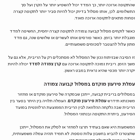
שהתקופה ארוכה יותר, כך המדד יכול להשפיע יותר על הקרן ועל סך
התשלומים. לכן, אותו מסלול בדיוק יכול להיות סביר יותר לתקופה קצרה
ופחות מתאים לתקופה ארוכה מאוד.
כאשר לוקחים מסלול קבועה צמודה לתקופה קצרה יחסית, החשיפה למדד
מוגבלת יותר בזמן. כאשר פורסים אותו לעשרים או שלושים שנה, גם מדד
מתון עלול להצטבר לסכומים משמעותיים.
זו הסיבה שבניתוח נכון של המסלול לא מסתכלים רק על הריבית, אלא גם על
משך הזמן. ריבית נמוכה לתקופה ארוכה עם
קרן צמודה למדד
יכולה להיות
יקרה יותר מכפי שהיא נראית במבט ראשון.
עמלת פירעון מוקדם במסלול קבועה צמודה
במסלולים בריבית קבועה, ייתכן שבמקרה של פירעון מוקדם או מחזור
משכנתא תידרש
עמלת פירעון מוקדם
. העמלה תלויה בין היתר בפער בין
הריבית שבה נלקחה ההלוואה לבין הריבית הממוצעת הרלוונטית במועד
הפירעון, ביתרת התקופה ובנתוני המסלול.
המשמעות היא שאם בעתיד תרצו למחזר או לסלק את המסלול, ייתכן
שתצטרכו להביא בחשבון עלות נוספת. לא תמיד תהיה עמלה משמעותית,