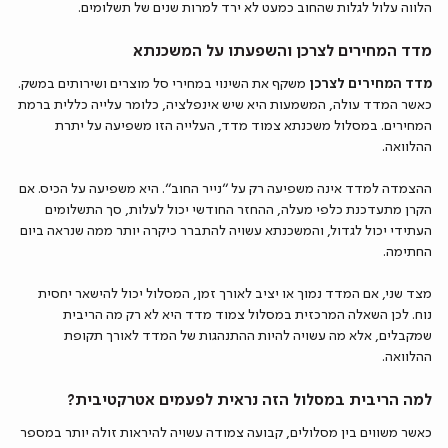
הלווה עלול לגלות שהחוב כמעט לא ירד למרות שנים של תשלומים.
מדד המחירים לצרכן והשפעתו על המשכנתא
מדד המחירים לצרכן
משקף את השינוי במחירי סל מוצרים ושירותים במשק.
כאשר המדד עולה, המשמעות היא שיש אינפלציה, כלומר עלייה כללית ברמת
המחירים. במסלול משכנתא צמוד מדד, העלייה הזו משפיעה על יתרת
ההלוואה.
ההצמדה למדד אינה משפיעה רק על “נייר החוב”. היא משפיעה על הכיס. אם
הקרן מתעדכנת כלפי מעלה, ההחזר החודשי יכול לעלות, סך התשלומים
העתידי יכול לגדול, והמשכנתא עשויה להתברר כיקרה יותר ממה שנראה ביום
החתימה.
מצד שני, אם המדד נמוך או יציב לאורך זמן, המסלול יכול להישאר יחסית
נוח. לכן השאלה המרכזית במסלול צמוד מדד היא לא רק מה הריבית
שמקבלים, אלא מה עשויה להיות ההתנהגות של המדד לאורך תקופת
ההלוואה.
למה הריבית במסלול הזה נראית לפעמים אטרקטיבית?
כאשר משווים בין מסלולים, קבועה צמודה עשויה להיראות זולה יותר במספר