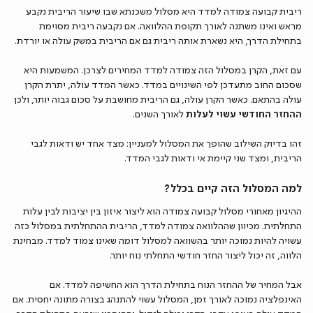
ריבית קבועה צמודה למדד היא מסלול משכנתא שבו שיעור הריבית נקבע
מראש ואינו משתנה לאורך תקופת ההלוואה. אם נקבעה ריבית מסוימת
בתחילת הדרך, היא נשארת אותה ריבית גם אם הריבית במשק עולה או יורדת.
עם זאת, הקרן במסלול הזה צמודה למדד המחירים לצרכן. המשמעות היא
שסכום החוב מתעדכן לפי השינויים במדד. כאשר המדד עולה, יתרת הקרן
עולה בהתאם. כאשר הקרן עולה, גם הריבית מחושבת על סכום גבוה יותר, ולכן
ההחזר החודשי עשוי לעלות
לאורך השנים.
זהו בדיוק השילוב שהופך את המסלול למעניין: מצד אחד יש ודאות לגבי
הריבית, ומצד שני קיימת אי ודאות לגבי המדד.
למה המסלול הזה קיים בכלל?
ההיגיון מאחורי מסלול קבועה צמודה הוא ליצור איזון בין יציבות לבין עלות
התחלתית. מכיוון שההלוואה צמודה למדד, הריבית ההתחלתית במסלול כזה
עשויה להיות נמוכה יותר בהשוואה למסלול דומה שאינו צמוד למדד. מבחינת
הלווה, זה יכול ליצור החזר חודשי התחלתי נוח יותר.
אבל המחיר של ההחזר הנוח בתחילת הדרך הוא החשיפה למדד. אם
האינפלציה נמוכה לאורך זמן, המסלול עשוי להתנהג בצורה מתונה יחסית. אם