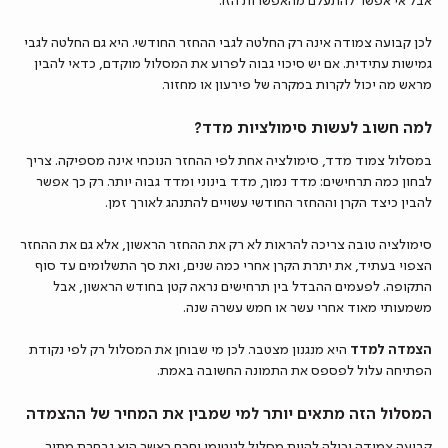
אבל אי אפשר להתעלם מהאפשרות הזו.
לכן קבועה צמודה אינה רק החלטה לגבי ההחזר החודשי. היא גם החלטה לגבי
גמישות עתידית. אם יש סיכוי גבוה לפרוע את המסלול מוקדם, כדאי להבין
מראש מה יכול לקרות במקרה של פירעון או מחזור.
למה חשוב לעשות סימולציות מדד?
במסלול צמוד מדד, סימולציה אחת לפי ההחזר הנוכחי אינה מספיקה. צריך
לבחון כמה תרחישים: מדד נמוך, מדד בינוני ומדד גבוה יותר. רק כך אפשר
להבין כיצד הקרן וההחזר החודשי עשויים להתנהג לאורך זמן.
סימולציה טובה צריכה להראות לא רק את ההחזר הראשון, אלא גם את ההחזר
הצפוי בעתיד, את יתרת הקרן אחרי כמה שנים, ואת סך התשלומים עד סוף
התקופה. לפעמים ההבדל בין תרחישים נראה קטן בחודש הראשון, אבל
משמעותי מאוד אחרי עשר או חמש עשרה שנה.
הצמדה למדד
היא מנגנון מצטבר. לכן מי שבוחן את המסלול רק לפי נקודת
הפתיחה עלול לפספס את התמונה החשובה באמת.
המסלול הזה מתאים יותר למי שמבין את המחיר של ההצמדה
קבועה צמודה יכולה להיות מסלול לגיטימי וחכם כאשר היא נבחרת מתוך