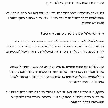
היא נותנת ודאות לגבי הריבית, לא לגבי הקרן.
לכן, כאשר משלבים את המסלול הזה, כדאי לעשות זאת מתוך הבנה שהוא לא
אמור להיות רק “המסלול הזול יותר כרגע”, אלא רכיב מחושב בתוך
תמהיל
משכנתא
מתוכנן.
מתי המסלול עלול להיות פחות מתאים?
המסלול עלול להיות פחות מתאים ללווים שמחפשים ודאות גבוהה מאוד
בהחזר החודשי וביתרת החוב. מי שרוצה לדעת מראש כמה ישלם בכל חודש
לאורך שנים, בדרך כלל ירגיש פחות נוח במסלול שבו המדד יכול להשפיע על
הקרן.
הוא עלול להיות פחות מתאים גם כאשר לוקחים סכום גבוה מאוד לתקופה
ארוכה מאוד. ככל שהתקופה ארוכה יותר, כך ההצמדה למדד מקבלת יותר
זמן להשפיע. גם עלייה שנתית שנראית קטנה יחסית יכולה להצטבר לאורך
שנים וליצור פער משמעותי.
בנוסף, מי שהתקציב החודשי שלו צפוף מאוד צריך להיזהר ממסלול כזה. אם
אין מרווח ביטחון לעלייה בהחזר, גם שינוי הדרגתי במדד עלול להפוך את
המשכנתא למכבידה יותר.