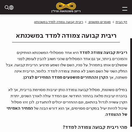
דף הבית
מאמרים ומושגים
ריבית קבועה צמודה למדד במשכנתא
ריבית קבועה צמודה למדד במשכנתא
ריבית קבועה צמודה למדד
היא אחד ממסלולי המשכנתא הוותיקים
והמוכרים ביותר, אך גם אחד המסלולים שהכי חשוב להבין לעומק לפני
שמשלבים אותו בתמהיל. על פניו, השם שלו נשמע מרגיע: הריבית קבועה. אבל
החלק השני של השם חשוב לא פחות: צמודה למדד. כלומר, הריבית אינה
משתנה, אך
הקרן וההחזרים מושפעים ממדד המחירים לצרכן
.
במילים פשוטות, מסלול קבועה צמודה נותן יציבות מסוימת בריבית, אך לא
בהכרח יציבות מלאה בהחזר החודשי. אם המדד עולה לאורך השנים, יתרת
הקרן עשויה לגדול בהתאם, וגם ההחזרים יכולים להתעדכן. לכן זהו מסלול
שיכול להיות יעיל במקרים מסוימים, אך הוא דורש הבנה של
המחיר האמיתי
של ההצמדה
.
מהי ריבית קבועה צמודה למדד?