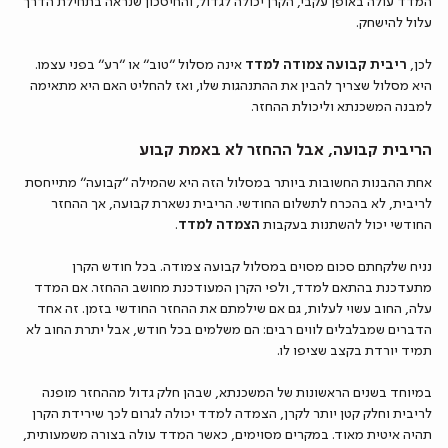
המדד עולה באופן עקבי, הקרן יכולה לגדול, והחיסכון שנראה בתחילת הדרך
עלול להישחק.
לכן,
ריבית קבועה צמודה למדד
אינה מסלול “טוב” או “רע” בפני עצמו.
היא מסלול שצריך להבין את ההתנהגות שלו, ואז להחליט האם היא מתאימה
למבנה המשכנתא וליכולת ההחזר.
הריבית קבועה, אבל ההחזר לא באמת קבוע
אחת ההבנות החשובות ביותר במסלול הזה היא שהמילה “קבועה” מתייחסת
לריבית, לא בהכרח לתשלום החודשי. הריבית נשארת קבועה, אך ההחזר
החודשי יכול להשתנות בעקבות
הצמדה למדד
.
נניח שלקחתם סכום מסוים במסלול קבועה צמודה. בכל חודש הקרן
מתעדכנת בהתאם למדד, ולפי הקרן המעודכנת מחושב ההחזר. אם המדד
עלה, החוב עשוי לעלות, גם אם שילמתם את ההחזר החודשי בזמן. זה אחד
הדברים שמבלבלים לווים רבים: הם משלמים בכל חודש, אבל יתרת החוב לא
תמיד יורדת בקצב שציפו לו.
במיוחד בשנים הראשונות של המשכנתא, שבהן חלק גדול מההחזר מופנה
לריבית וחלק קטן יותר לקרן, הצמדה למדד יכולה לגרום לכך שירידת הקרן
תהיה איטית מאוד. במקרים מסוימים, כאשר המדד עולה בצורה משמעותית,