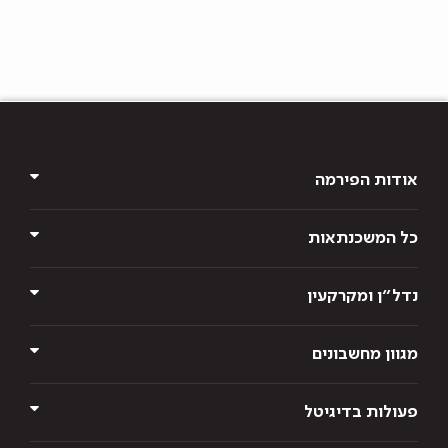
א
א
א
א
א
אודות הפירמה
כל המשכנתאות
נדל״ן ומקרקעין
מגוון מחשבונים
פעולות בדיגיטל