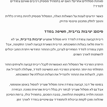
מאזנת מסלולים אחרים? האם יש בתמהיל מספיק רכיבים שאינם צמודים
למדד?
כאשר יודעים לענות על השאלות האלה, המסלול מפסיק להיות בחירה כללית
והופך לחלק מתכנון פיננסי מדויק.
סיכום: יציבות בריבית, חשיפה במדד
ריבית קבועה צמודה למדד היא מסלול שמציע
יציבות בריבית
, אך לא
ודאות מלאה בעלות המשכנתא. הריבית נשארת קבועה לאורך התקופה, אבל
הקרן צמודה למדד המחירים לצרכן, ולכן ההחזר החודשי ויתרת החוב יכולים
להשתנות לאורך השנים.
היתרון המרכזי של המסלול הוא האפשרות לקבל ריבית קבועה ולעיתים החזר
התחלתי נוח יותר. החיסרון המרכזי הוא החשיפה למדד, שעלולה להגדיל את
הקרן, להעלות את ההחזר ולהגדיל את העלות הכוללת של המשכנתא.
בסופו של דבר, קבועה צמודה אינה מסלול שצריך לפסול באופן אוטומטי,
אבל גם לא מסלול שצריך לבחור רק בגלל ריבית שנראית נמוכה. הבחירה
הנכונה תלויה בתקופת ההלוואה, בגובה הסכום, בתמהיל כולו, ברמת הסיכון
שהלווה מוכן לקחת וביכולת להתמודד עם שינויים במדד לאורך זמן.